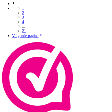
1
2
3
4
...
21
Volgende pagina