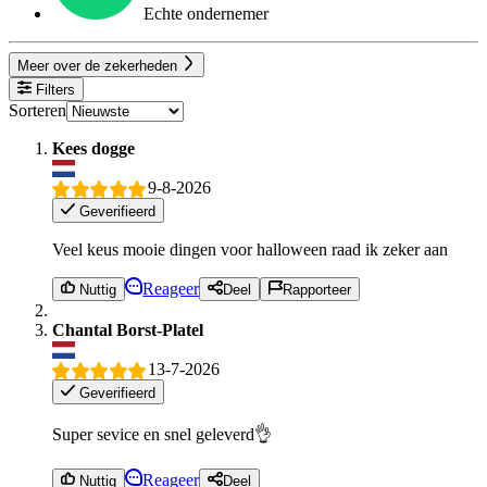
Echte ondernemer
Meer over de zekerheden
Filters
Sorteren
Kees dogge
9-8-2026
Geverifieerd
Veel keus mooie dingen voor halloween raad ik zeker aan
Reageer
Nuttig
Deel
Rapporteer
Chantal Borst-Platel
13-7-2026
Geverifieerd
Super sevice en snel geleverd👌
Reageer
Nuttig
Deel