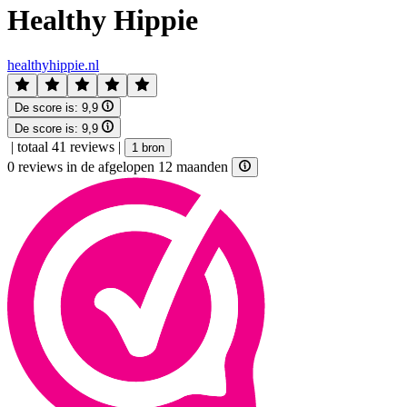
Healthy Hippie
healthyhippie.nl
De score is:
9,9
De score is:
9,9
|
totaal 41 reviews
|
1 bron
0 reviews in de afgelopen 12 maanden