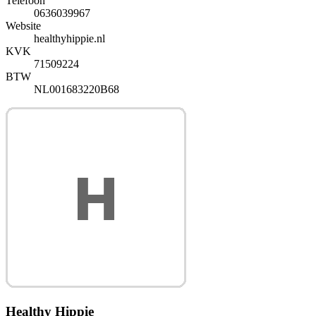
Telefoon
0636039967
Website
healthyhippie.nl
KVK
71509224
BTW
NL001683220B68
Healthy Hippie