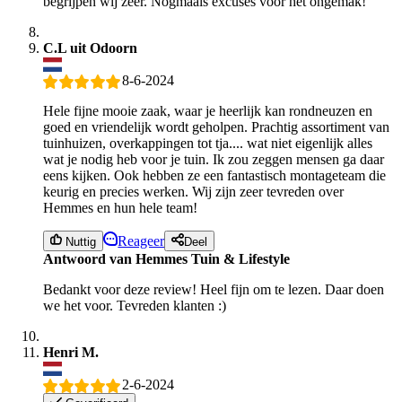
begrijpen wij zeer. Nogmaals excuses voor het ongemak!
C.L uit Odoorn
8-6-2024
Hele fijne mooie zaak, waar je heerlijk kan rondneuzen en
goed en vriendelijk wordt geholpen. Prachtig assortiment van
tuinhuizen, overkappingen tot tja.... wat niet eigenlijk alles
wat je nodig heb voor je tuin. Ik zou zeggen mensen ga daar
eens kijken. Ook hebben ze een fantastisch montageteam die
keurig en precies werken. Wij zijn zeer tevreden over
Hemmes en hun hele team!
Reageer
Nuttig
Deel
Antwoord van Hemmes Tuin & Lifestyle
Bedankt voor deze review! Heel fijn om te lezen. Daar doen
we het voor. Tevreden klanten :)
Henri M.
2-6-2024