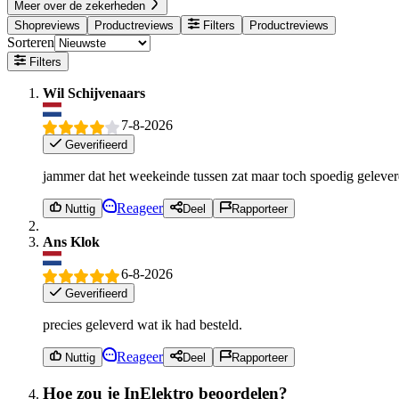
Meer over de zekerheden
Shopreviews
Productreviews
Filters
Productreviews
Sorteren
Filters
Wil Schijvenaars
7-8-2026
Geverifieerd
jammer dat het weekeinde tussen zat maar toch spoedig gelever
Reageer
Nuttig
Deel
Rapporteer
Ans Klok
6-8-2026
Geverifieerd
precies geleverd wat ik had besteld.
Reageer
Nuttig
Deel
Rapporteer
Hoe zou je InElektro beoordelen?