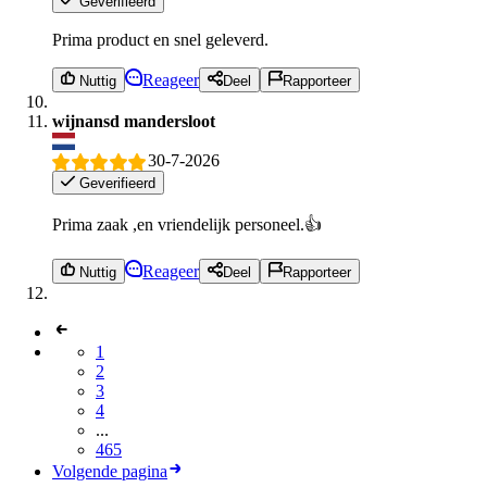
Geverifieerd
Prima product en snel geleverd.
Reageer
Nuttig
Deel
Rapporteer
wijnansd mandersloot
30-7-2026
Geverifieerd
Prima zaak ,en vriendelijk personeel.👍
Reageer
Nuttig
Deel
Rapporteer
1
2
3
4
...
465
Volgende pagina