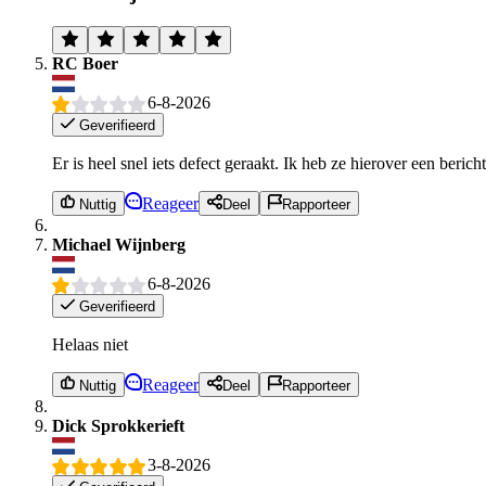
RC Boer
6-8-2026
Geverifieerd
Er is heel snel iets defect geraakt. Ik heb ze hierover een beric
Reageer
Nuttig
Deel
Rapporteer
Michael Wijnberg
6-8-2026
Geverifieerd
Helaas niet
Reageer
Nuttig
Deel
Rapporteer
Dick Sprokkerieft
3-8-2026