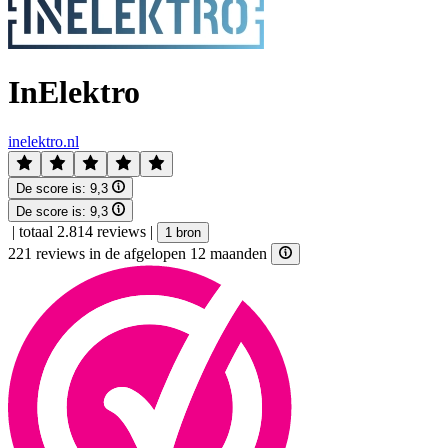
InElektro
inelektro.nl
De score is:
9,3
De score is:
9,3
|
totaal 2.814 reviews
|
1 bron
221 reviews in de afgelopen 12 maanden