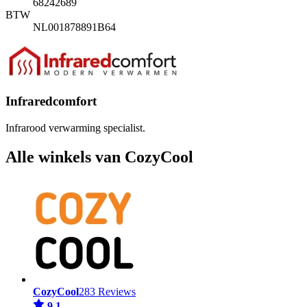
68242689
BTW
NL001878891B64
Infraredcomfort
Infrarood verwarming specialist.
Alle winkels van CozyCool
CozyCool
283 Reviews
9,1