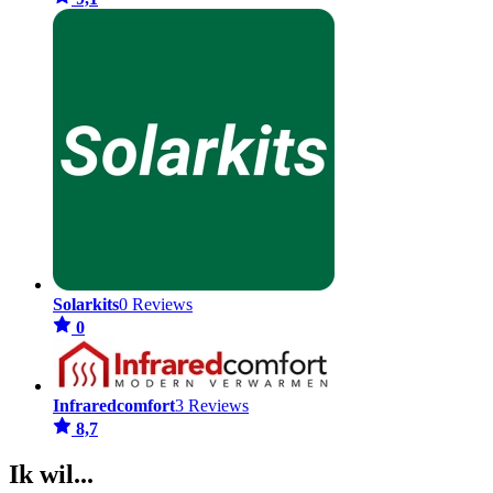
Solarkits
0 Reviews
0
Infraredcomfort
3 Reviews
8,7
Ik wil...