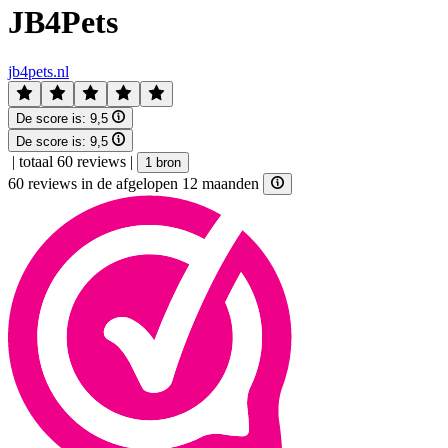
JB4Pets
jb4pets.nl
De score is:
9,5
De score is:
9,5
|
totaal 60 reviews
|
1 bron
60 reviews in de afgelopen 12 maanden