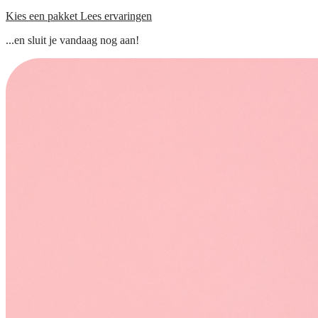
Kies een pakket
Lees ervaringen
...en sluit je vandaag nog aan!