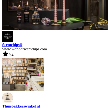
Scentchips®
www.worldofscentchips.com
9,4
Thuisbakkerswinkel.nl