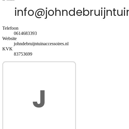
Telefoon
0614683393
Website
johndebruijntuinaccessoires.nl
KVK
83753699