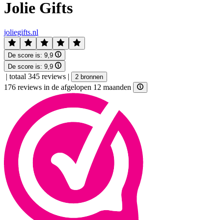
Jolie Gifts
joliegifts.nl
De score is:
9,9
De score is:
9,9
|
totaal 345 reviews
|
2 bronnen
176 reviews in de afgelopen 12 maanden