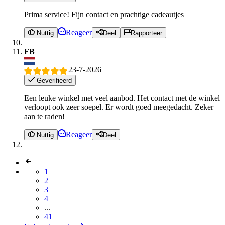
Prima service! Fijn contact en prachtige cadeautjes
Reageer
Nuttig
Deel
Rapporteer
FB
23-7-2026
Geverifieerd
Een leuke winkel met veel aanbod. Het contact met de winkel
verloopt ook zeer soepel. Er wordt goed meegedacht. Zeker
aan te raden!
Reageer
Nuttig
Deel
1
2
3
4
...
41