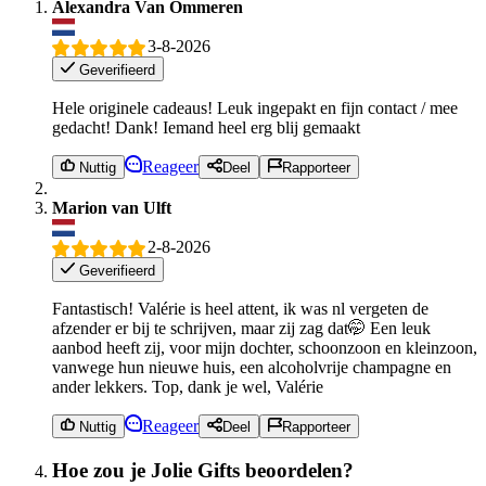
Alexandra Van Ommeren
3-8-2026
Geverifieerd
Hele originele cadeaus! Leuk ingepakt en fijn contact / mee
gedacht! Dank! Iemand heel erg blij gemaakt
Reageer
Nuttig
Deel
Rapporteer
Marion van Ulft
2-8-2026
Geverifieerd
Fantastisch! Valérie is heel attent, ik was nl vergeten de
afzender er bij te schrijven, maar zij zag dat🤭 Een leuk
aanbod heeft zij, voor mijn dochter, schoonzoon en kleinzoon,
vanwege hun nieuwe huis, een alcoholvrije champagne en
ander lekkers. Top, dank je wel, Valérie
Reageer
Nuttig
Deel
Rapporteer
Hoe zou je Jolie Gifts beoordelen?