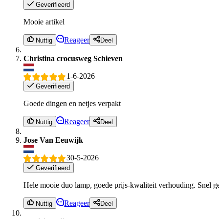
Geverifieerd
Mooie artikel
Reageer
Nuttig
Deel
Christina crocusweg Schieven
1-6-2026
Geverifieerd
Goede dingen en netjes verpakt
Reageer
Nuttig
Deel
Jose Van Eeuwijk
30-5-2026
Geverifieerd
Hele mooie duo lamp, goede prijs-kwaliteit verhouding. Snel g
Reageer
Nuttig
Deel