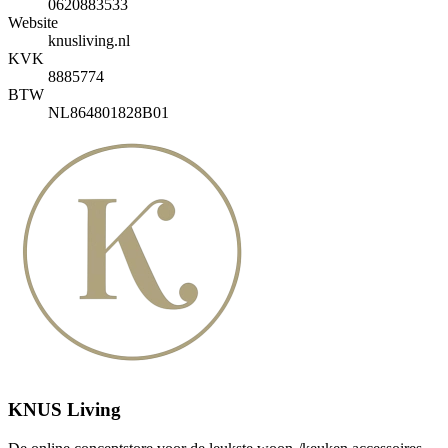
0620883533
Website
knusliving.nl
KVK
8885774
BTW
NL864801828B01
KNUS Living