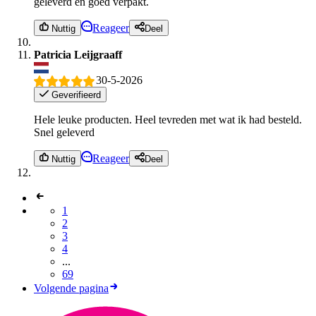
geleverd en goed verpakt.
Reageer
Nuttig
Deel
Patricia Leijgraaff
30-5-2026
Geverifieerd
Hele leuke producten. Heel tevreden met wat ik had besteld.
Snel geleverd
Reageer
Nuttig
Deel
1
2
3
4
...
69
Volgende pagina