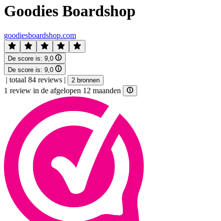
Goodies Boardshop
goodiesboardshop.com
De score is:
9,0
De score is:
9,0
|
totaal 84 reviews
|
2 bronnen
1 review in de afgelopen 12 maanden