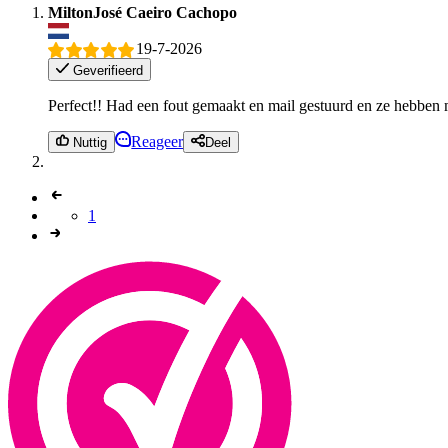
MiltonJosé Caeiro Cachopo
19-7-2026
Geverifieerd
Perfect!! Had een fout gemaakt en mail gestuurd en ze hebben 
Reageer
Nuttig
Deel
1