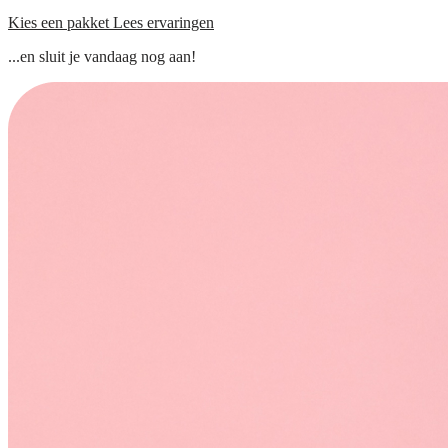
Kies een pakket
Lees ervaringen
...en sluit je vandaag nog aan!