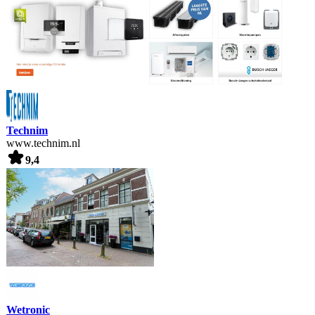
Technim
www.technim.nl
9,4
Wetronic