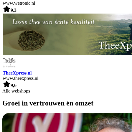
www.wetronic.nl
9,3
TheeXpress.nl
www.theexpress.nl
9,6
Alle webshops
Groei in vertrouwen én omzet