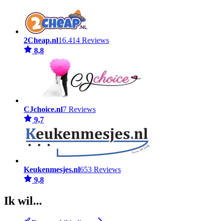
2Cheap.nl
16.414 Reviews
8,8
CJchoice.nl
7 Reviews
9,7
Keukenmesjes.nl
653 Reviews
9,8
Ik wil...