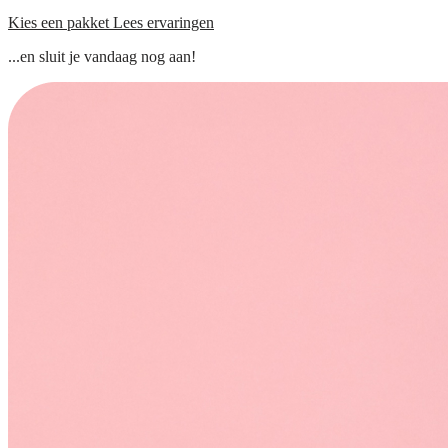
Kies een pakket
Lees ervaringen
...en sluit je vandaag nog aan!