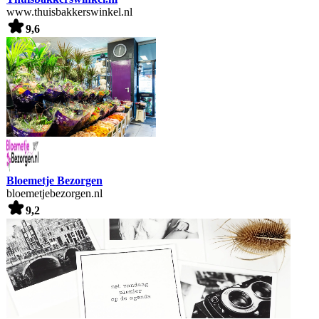
www.thuisbakkerswinkel.nl
9,6
Bloemetje Bezorgen
bloemetjebezorgen.nl
9,2