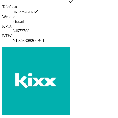
Telefoon
0612754707
Website
kixx.nl
KVK
84672706
BTW
NL863308260B01