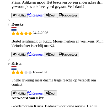
Prima. Artikelen mooi. Het bezorgen op een ander adres dan
gewoonlijk is ook heel goed gegaan. Veel dank!
Reageer
Nuttig
Deel
Rapporteer
Renske
24-7-2026
Bestel regelmatig bij Kixx. Mooie merken en veel keus. Mijn
kleindochter is er blij mee😄.
Reageer
Nuttig
Deel
Rapporteer
Krista
18-7-2026
Snelle levering maar daarna trage reactie op verzoek om
contact
Reageer
Nuttig
Deel
Antwoord van Kixx
Goedemorgen Krista, Bedankt voor jouw review. Heb jij