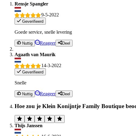
Rensje Spangler
9-5-2022
Geverifieerd
Goede service, snelle levering
Reageer
Nuttig
Deel
Agaath van Maurik
14-3-2022
Geverifieerd
Snelle
Reageer
Nuttig
Deel
Hoe zou je Klein Konijntje Family Boutique beo
Thijs Janssen