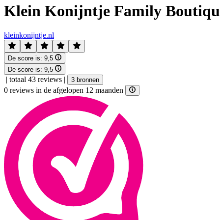
Klein Konijntje Family Boutiqu
kleinkonijntje.nl
De score is:
9,5
De score is:
9,5
|
totaal 43 reviews
|
3 bronnen
0 reviews in de afgelopen 12 maanden