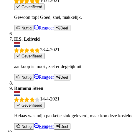
16-6-2021
Geverifieerd
Gewoon top! Goed, snel, makkelijk.
Reageer
Nuttig
Deel
H.S. Leliveld
28-4-2021
Geverifieerd
aankoop is mooi , ziet er degelijk uit
Reageer
Nuttig
Deel
Ramona Steen
14-4-2021
Geverifieerd
Helaas was mijn pakketje stuk geleverd, maar kon deze kosteloo
Reageer
Nuttig
Deel