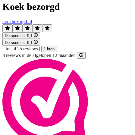
Koek bezorgd
koekbezorgd.nl
De score is:
9,1
De score is:
9,1
|
totaal 25 reviews
|
1 bron
8 reviews in de afgelopen 12 maanden