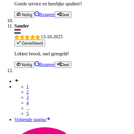
Goede service en heerlijke spullen!!
Reageer
Nuttig
Deel
Sander
13-10-2025
Geverifieerd
Lekker brood, snel geregeld!
Reageer
Nuttig
Deel
1
2
3
4
...
5
Volgende pagina