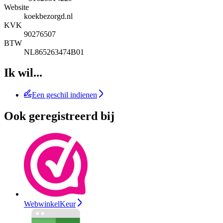
Website
koekbezorgd.nl
KVK
90276507
BTW
NL865263474B01
Ik wil...
Een geschil indienen
Ook geregistreerd bij
WebwinkelKeur