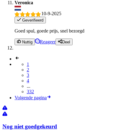
Veronica
10-9-2025
Geverifieerd
Goed spul, goede prijs, snel bezorgd
Reageer
Nuttig
Deel
1
2
3
4
...
332
Volgende pagina
Nog niet goedgekeurd