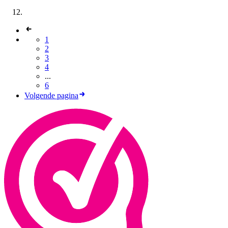
1
2
3
4
...
6
Volgende pagina