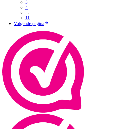
3
4
...
11
Volgende pagina