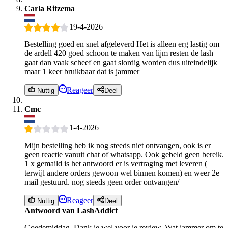
Carla Ritzema
19-4-2026
Bestelling goed en snel afgeleverd Het is alleen erg lastig om
de ardell 420 goed schoon te maken van lijm resten de lash
gaat dan vaak scheef en gaat slordig worden dus uiteindelijk
maar 1 keer bruikbaar dat is jammer
Reageer
Nuttig
Deel
Cmc
1-4-2026
Mijn bestelling heb ik nog steeds niet ontvangen, ook is er
geen reactie vanuit chat of whatsapp. Ook gebeld geen bereik.
1 x gemaild is het antwoord er is vertraging met leveren (
terwijl andere orders gewoon wel binnen komen) en weer 2e
mail gestuurd. nog steeds geen order ontvangen/
Reageer
Nuttig
Deel
Antwoord van LashAddict
Goedemiddag, Dank je wel voor je review. Wat jammer om te