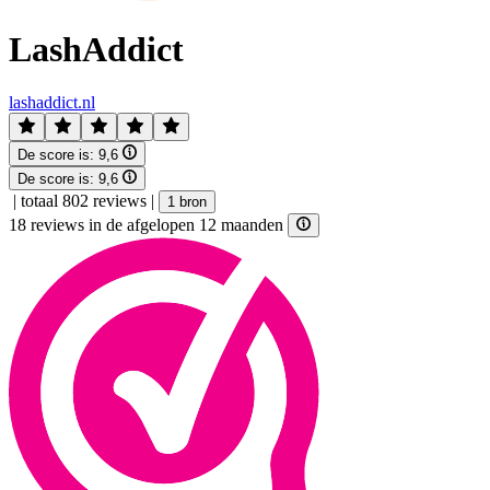
LashAddict
lashaddict.nl
De score is:
9,6
De score is:
9,6
|
totaal 802 reviews
|
1 bron
18 reviews in de afgelopen 12 maanden