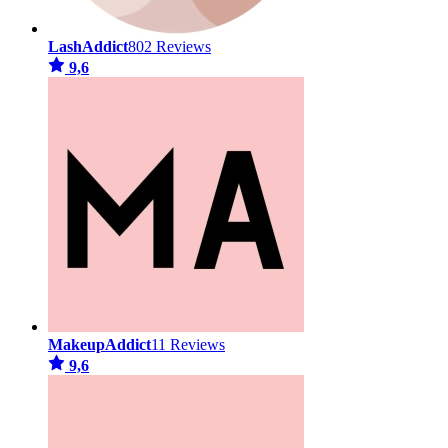
LashAddict
802 Reviews
9,6
MakeupAddict
11 Reviews
9,6