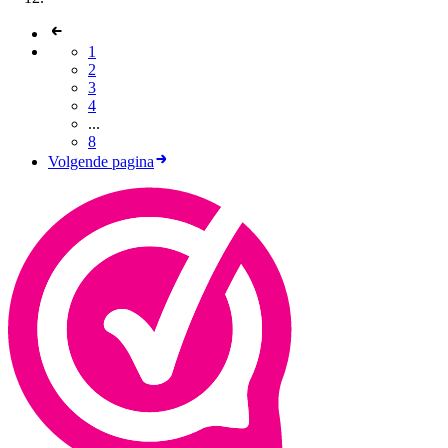
1
2
3
4
...
8
Volgende pagina