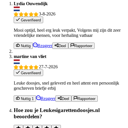
Lydia Ouwendijk
3-8-2026
Geverifieerd
Mooi optijd, heel erg leuk verpakt, Volgens mij zijn dit zeer
vriendelijke mensen, voor herhaling vatbaar
Reageer
Nuttig
Deel
Rapporteer
martine van vliet
27-7-2026
Geverifieerd
Leuke doosjes, snel geleverd en heel attent een persoonlijk
geschreven briefje erbij
Reageer
Nuttig 1
Deel
Rapporteer
Hoe zou je Leukesigarettendoosjes.nl
beoordelen?