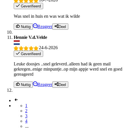
Geverifieerd
Was snel in huis en was wat ik wilde
Reageer
Nuttig
Deel
Hennie V.d.Velde
24-6-2026
Geverifieerd
Leuke doosjes ..snel geleverd..alleen had ik geen mail
gekregen..enige minpuntje..op mijn appje werd snel en goed
gereageerd
Reageer
Nuttig
Deel
1
2
3
4
...