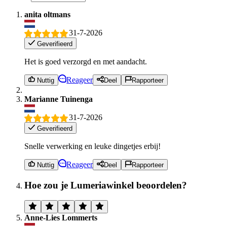
anita oltmans
31-7-2026
Geverifieerd
Het is goed verzorgd en met aandacht.
Reageer
Nuttig
Deel
Rapporteer
Marianne Tuinenga
31-7-2026
Geverifieerd
Snelle verwerking en leuke dingetjes erbij!
Reageer
Nuttig
Deel
Rapporteer
Hoe zou je Lumeriawinkel beoordelen?
Anne-Lies Lommerts