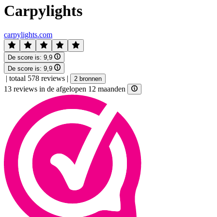
Carpylights
carpylights.com
De score is:
9,9
De score is:
9,9
|
totaal 578 reviews
|
2 bronnen
13 reviews in de afgelopen 12 maanden