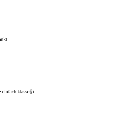
ankt
e einfach klasse👍