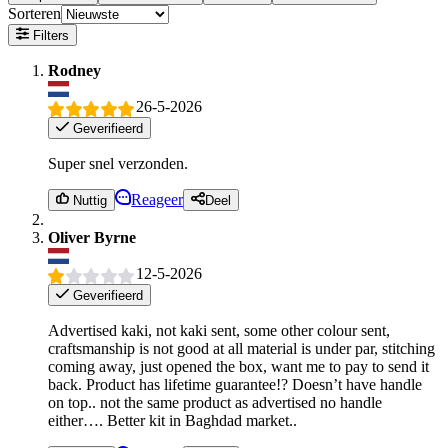
Sorteren
Filters
Rodney
26-5-2026
Geverifieerd
Super snel verzonden.
Reageer
Nuttig
Deel
Oliver Byrne
12-5-2026
Geverifieerd
Advertised kaki, not kaki sent, some other colour sent,
craftsmanship is not good at all material is under par, stitching
coming away, just opened the box, want me to pay to send it
back. Product has lifetime guarantee!? Doesn’t have handle
on top.. not the same product as advertised no handle
either…. Better kit in Baghdad market..