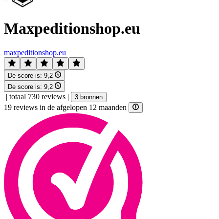
Maxpeditionshop.eu
maxpeditionshop.eu
De score is:
9,2
De score is:
9,2
|
totaal 730 reviews
|
3 bronnen
19 reviews in de afgelopen 12 maanden