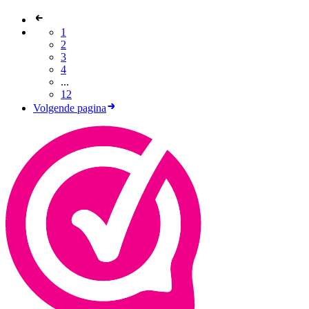
1
2
3
4
...
12
Volgende pagina