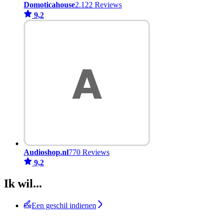
Domoticahouse
2.122 Reviews
9,2
Audioshop.nl
770 Reviews
9,2
Ik wil...
Een geschil indienen