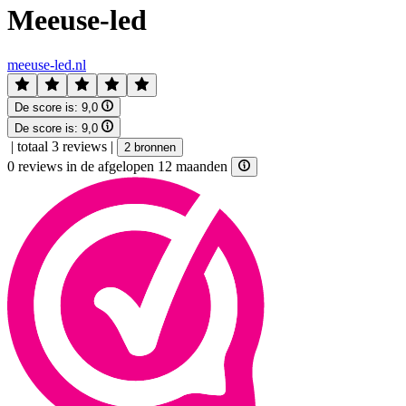
Meeuse-led
meeuse-led.nl
De score is:
9,0
De score is:
9,0
|
totaal 3 reviews
|
2 bronnen
0 reviews in de afgelopen 12 maanden