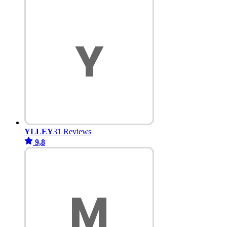
YLLEY
31 Reviews
9,8