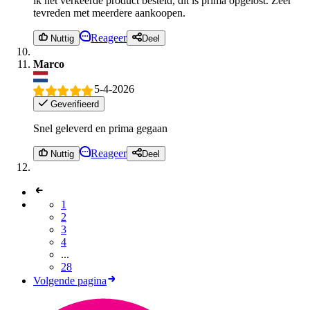
ik het verkeerde product besteld, dit is prima opgelost. Zeer
tevreden met meerdere aankoopen.
Reageer
Nuttig
Deel
Marco
5-4-2026
Geverifieerd
Snel geleverd en prima gegaan
Reageer
Nuttig
Deel
1
2
3
4
...
28
Volgende pagina