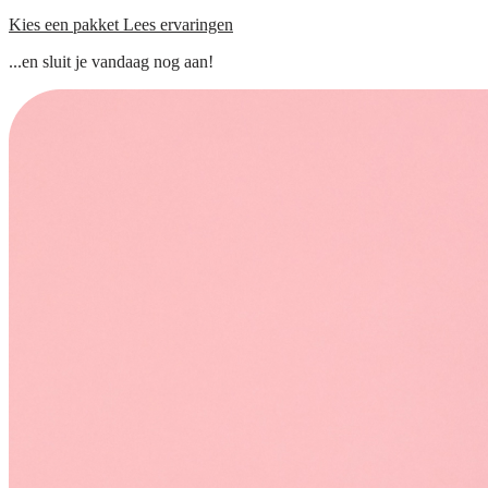
Kies een pakket
Lees ervaringen
...en sluit je vandaag nog aan!