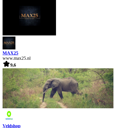
MAX25
www.max25.nl
9,6
Veldshop