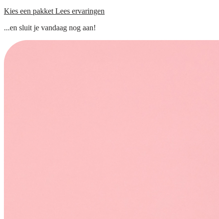
Kies een pakket
Lees ervaringen
...en sluit je vandaag nog aan!