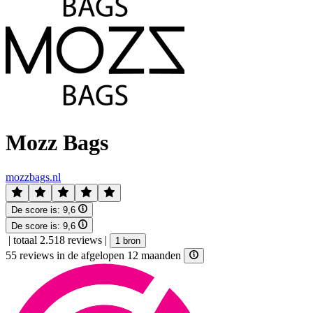
Mozz Bags
mozzbags.nl
De score is:
9,6
De score is:
9,6
|
totaal 2.518 reviews
|
1 bron
55 reviews in de afgelopen 12 maanden