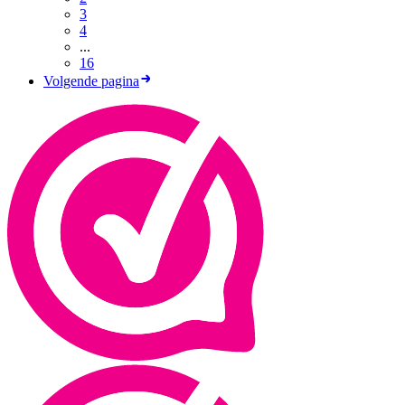
3
4
...
16
Volgende pagina