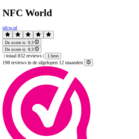
NFC World
nfcw.nl
De score is:
9,3
De score is:
9,3
|
totaal 832 reviews
|
1 bron
198 reviews in de afgelopen 12 maanden