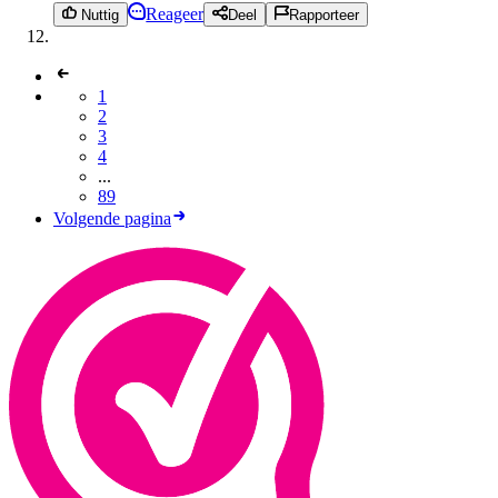
Reageer
Nuttig
Deel
Rapporteer
1
2
3
4
...
89
Volgende pagina