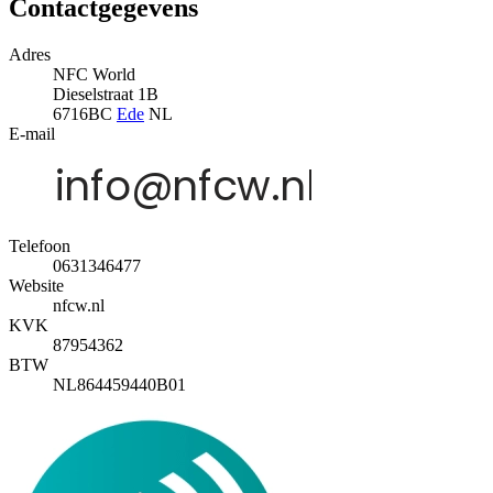
Contactgegevens
Adres
NFC World
Dieselstraat 1B
6716BC
Ede
NL
E-mail
Telefoon
0631346477
Website
nfcw.nl
KVK
87954362
BTW
NL864459440B01