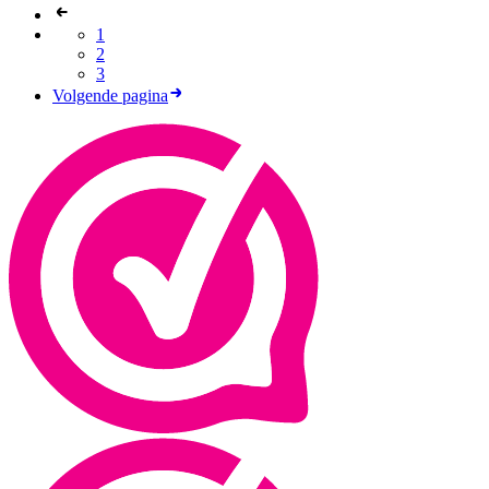
1
2
3
Volgende pagina