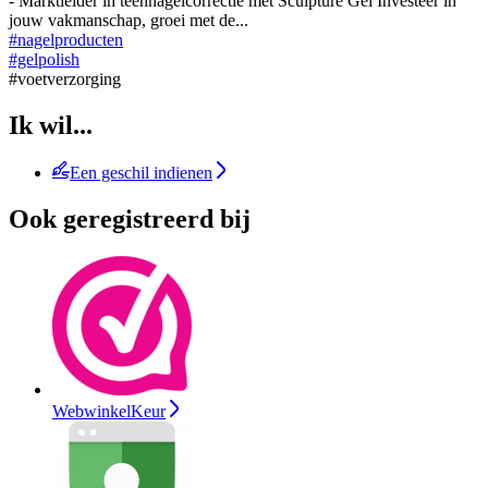
- Marktleider in teennagelcorrectie met Sculpture Gel Investeer in
jouw vakmanschap, groei met de
...
#nagelproducten
#gelpolish
#voetverzorging
Ik wil...
Een geschil indienen
Ook geregistreerd bij
WebwinkelKeur