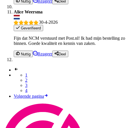
Reageer
Nuttig
Deel
Alice Weersma
30-4-2026
Geverifieerd
Fijn dat NCM verstuurd met Post.nl! Ik had mijn bestelling zo
binnen. Goede kwaliteit en kennis van zaken.
Reageer
Nuttig
Deel
1
2
3
4
Volgende pagina