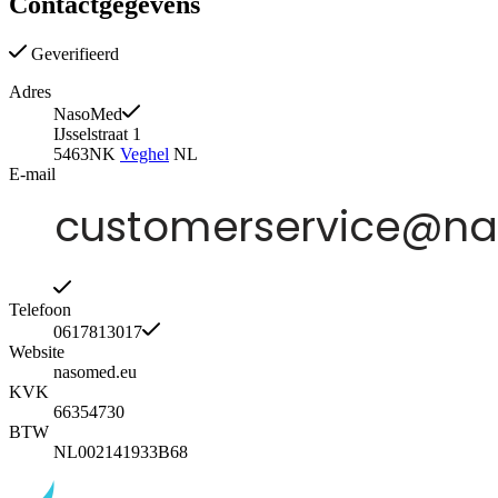
Contactgegevens
Geverifieerd
Adres
NasoMed
IJsselstraat 1
5463NK
Veghel
NL
E-mail
Telefoon
0617813017
Website
nasomed.eu
KVK
66354730
BTW
NL002141933B68