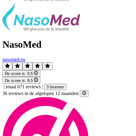
NasoMed
nasomed.eu
De score is:
9,5
De score is:
9,5
|
totaal 671 reviews
|
3 bronnen
36 reviews in de afgelopen 12 maanden