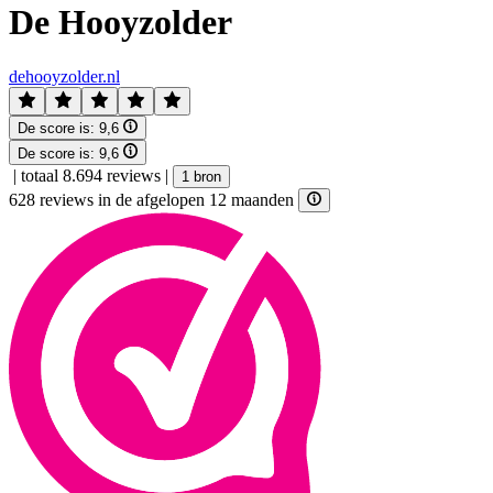
De Hooyzolder
dehooyzolder.nl
De score is:
9,6
De score is:
9,6
|
totaal 8.694 reviews
|
1 bron
628 reviews in de afgelopen 12 maanden