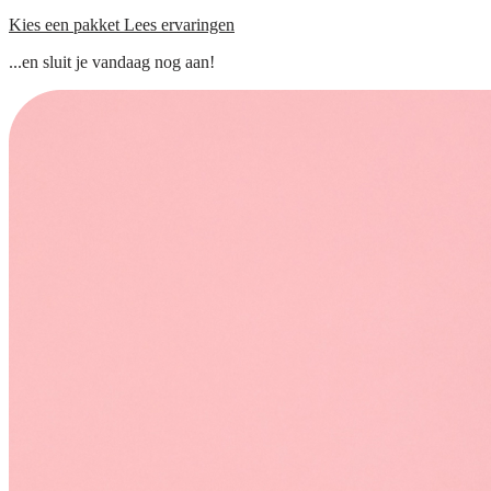
Kies een pakket
Lees ervaringen
...en sluit je vandaag nog aan!