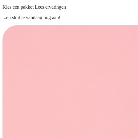
Kies een pakket
Lees ervaringen
...en sluit je vandaag nog aan!