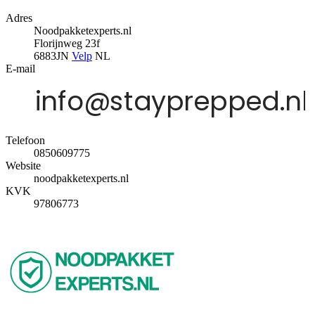
Adres
Noodpakketexperts.nl
Florijnweg 23f
6883JN
Velp
NL
E-mail
Telefoon
0850609775
Website
noodpakketexperts.nl
KVK
97806773