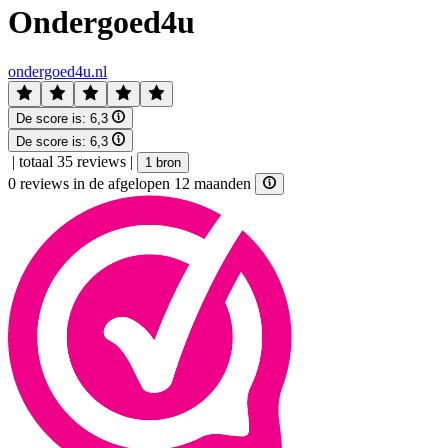
Ondergoed4u
ondergoed4u.nl
De score is:
6,3
De score is:
6,3
|
totaal 35 reviews
|
1 bron
0 reviews in de afgelopen 12 maanden