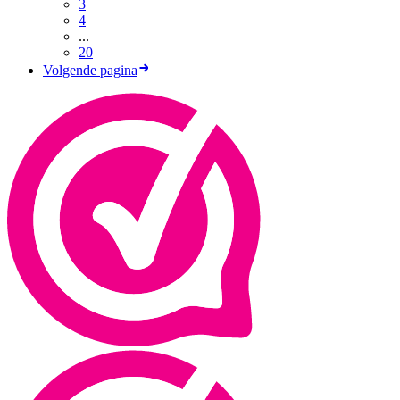
3
4
...
20
Volgende pagina