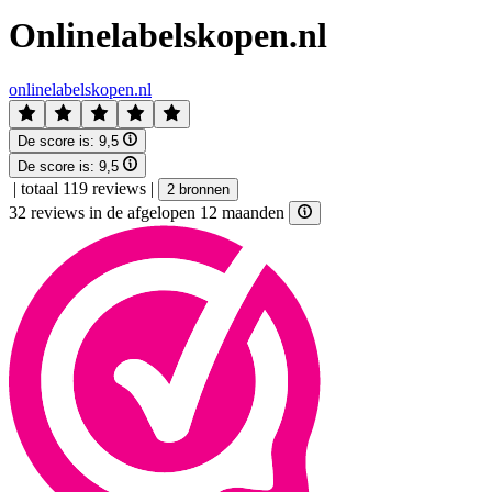
Onlinelabelskopen.nl
onlinelabelskopen.nl
De score is:
9,5
De score is:
9,5
|
totaal 119 reviews
|
2 bronnen
32 reviews in de afgelopen 12 maanden