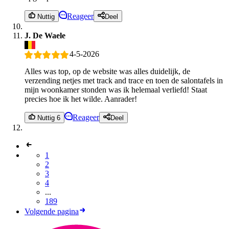
Reageer
Nuttig
Deel
J. De Waele
4-5-2026
Alles was top, op de website was alles duidelijk, de
verzending netjes met track and trace en toen de salontafels in
mijn woonkamer stonden was ik helemaal verliefd! Staat
precies hoe ik het wilde. Aanrader!
Reageer
Nuttig 6
Deel
1
2
3
4
...
189
Volgende pagina