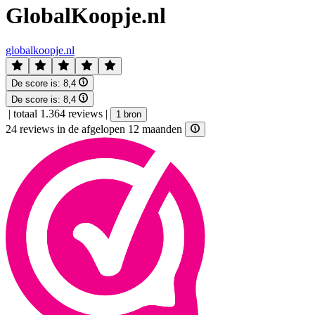
GlobalKoopje.nl
globalkoopje.nl
De score is:
8,4
De score is:
8,4
|
totaal 1.364 reviews
|
1 bron
24 reviews in de afgelopen 12 maanden