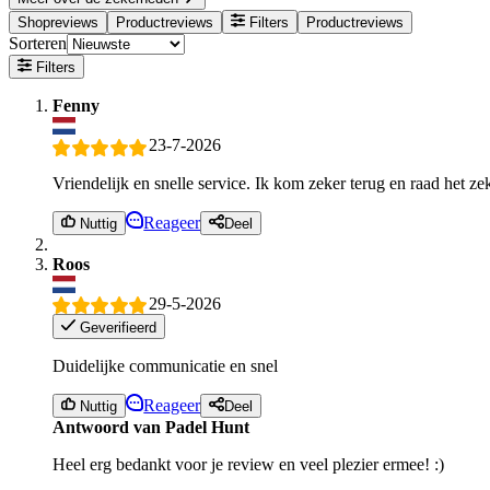
Shopreviews
Productreviews
Filters
Productreviews
Sorteren
Filters
Fenny
23-7-2026
Vriendelijk en snelle service. Ik kom zeker terug en raad het ze
Reageer
Nuttig
Deel
Roos
29-5-2026
Geverifieerd
Duidelijke communicatie en snel
Reageer
Nuttig
Deel
Antwoord van Padel Hunt
Heel erg bedankt voor je review en veel plezier ermee! :)