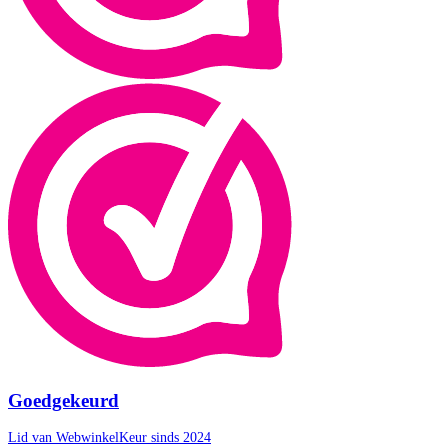
Goedgekeurd
Lid van WebwinkelKeur sinds 2024