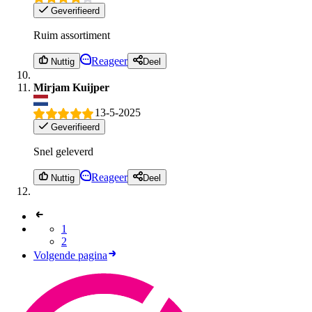
Geverifieerd
Ruim assortiment
Reageer
Nuttig
Deel
Mirjam Kuijper
13-5-2025
Geverifieerd
Snel geleverd
Reageer
Nuttig
Deel
1
2
Volgende pagina