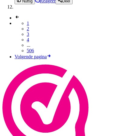
Reageer
Nuttig
Deel
1
2
3
4
...
506
Volgende pagina