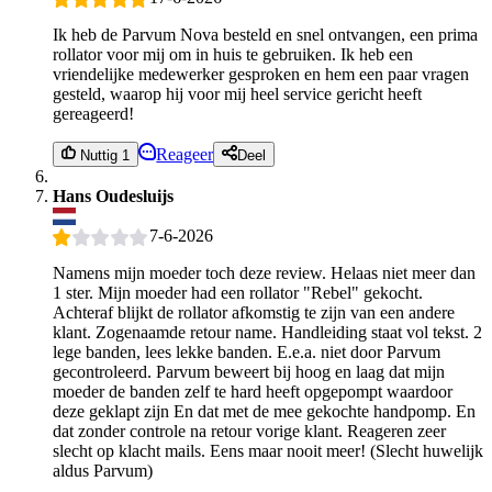
Ik heb de Parvum Nova besteld en snel ontvangen, een prima
rollator voor mij om in huis te gebruiken. Ik heb een
vriendelijke medewerker gesproken en hem een paar vragen
gesteld, waarop hij voor mij heel service gericht heeft
gereageerd!
Reageer
Nuttig 1
Deel
Hans Oudesluijs
7-6-2026
Namens mijn moeder toch deze review. Helaas niet meer dan
1 ster. Mijn moeder had een rollator "Rebel" gekocht.
Achteraf blijkt de rollator afkomstig te zijn van een andere
klant. Zogenaamde retour name. Handleiding staat vol tekst. 2
lege banden, lees lekke banden. E.e.a. niet door Parvum
gecontroleerd. Parvum beweert bij hoog en laag dat mijn
moeder de banden zelf te hard heeft opgepompt waardoor
deze geklapt zijn En dat met de mee gekochte handpomp. En
dat zonder controle na retour vorige klant. Reageren zeer
slecht op klacht mails. Eens maar nooit meer! (Slecht huwelijk
aldus Parvum)