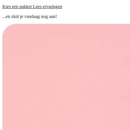
Kies een pakket
Lees ervaringen
...en sluit je vandaag nog aan!