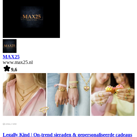
MAX25
www.max25.nl
9,6
Legally Kind | On-trend sieraden & gepersonaliseerde cadeaus